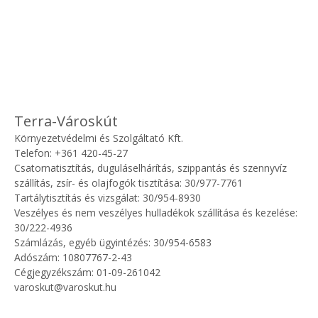
Terra-Városkút
Környezetvédelmi és Szolgáltató Kft.
Telefon: +361 420-45-27
Csatornatisztítás, duguláselhárítás, szippantás és szennyvíz
szállítás, zsír- és olajfogók tisztítása: 30/977-7761
Tartálytisztítás és vizsgálat: 30/954-8930
Veszélyes és nem veszélyes hulladékok szállítása és kezelése:
30/222-4936
Számlázás, egyéb ügyintézés: 30/954-6583
Adószám: 10807767-2-43
Cégjegyzékszám: 01-09-261042
varoskut@varoskut.hu