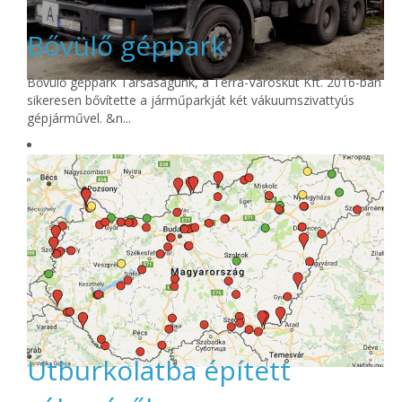
Bővülő géppark
Bővülő géppark Társaságunk, a Terra-Városkút Kft. 2016-ban
sikeresen bővítette a járműparkját két vákuumszivattyús
gépjárművel. &n...
Útburkolatba épített