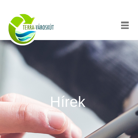
Csatlakozzon
csapatunkhoz!