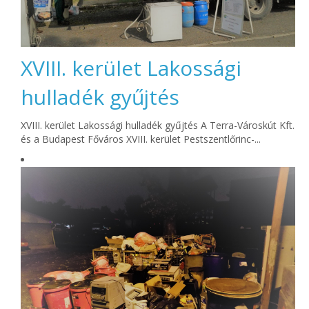
XVIII. kerület Lakossági
hulladék gyűjtés
XVIII. kerület Lakossági hulladék gyűjtés A Terra-Városkút Kft.
és a Budapest Főváros XVIII. kerület Pestszentlőrinc-...