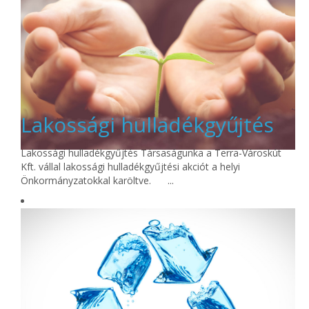
Lakossági hulladékgyűjtés
Lakossági hulladékgyűjtés Társaságunka a Terra-Városkút
Kft. vállal lakossági hulladékgyűjtési akciót a helyi
Önkormányzatokkal karöltve. ...